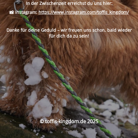
In der Zwischenzeit erreichst du uns hier:
📸
Instagram:
https://www.instagram.com/toffis_kingdom/
Danke für deine Geduld – wir freuen uns schon, bald wieder
für dich da zu sein!
© toffis-kingdom.de 2025